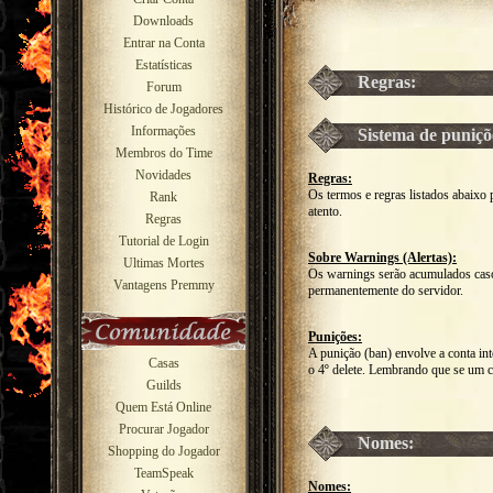
Downloads
Entrar na Conta
Estatísticas
Regras:
Forum
Histórico de Jogadores
Informações
Sistema de puniçõ
Membros do Time
Novidades
Regras:
Os termos e regras listados abaixo
Rank
atento.
Regras
Tutorial de Login
Sobre Warnings (Alertas):
Ultimas Mortes
Os warnings serão acumulados caso
Vantagens Premmy
permanentemente do servidor.
Punições:
A punição (ban) envolve a conta int
Casas
o 4º delete. Lembrando que se um cha
Guilds
Quem Está Online
Procurar Jogador
Nomes:
Shopping do Jogador
TeamSpeak
Nomes: