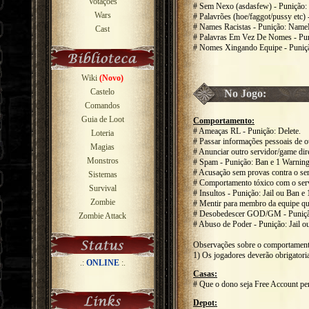
Votações
# Sem Nexo (asdasfew) - Punição
Wars
# Palavrões (hoe/faggot/pussy etc
# Names Racistas - Punição: Name
Cast
# Palavras Em Vez De Nomes - Pu
# Nomes Xingando Equipe - Puniçã
Wiki
(Novo)
Castelo
No Jogo:
Comandos
Guia de Loot
Comportamento:
# Ameaças RL - Punição: Delete.
Loteria
# Passar informações pessoais de ou
Magias
# Anunciar outro servidor/game dir
Monstros
# Spam - Punição: Ban e 1 Warning
# Acusação sem provas contra o ser
Sistemas
# Comportamento tóxico com o servi
Survival
# Insultos - Punição: Jail ou Ban e
Zombie
# Mentir para membro da equipe qu
# Desobedescer GOD/GM - Punição:
Zombie Attack
# Abuso de Poder - Punição: Jail o
Observações sobre o comportament
1) Os jogadores deverão obrigator
.:
ONLINE
:.
Casas:
# Que o dono seja Free Account per
Depot: