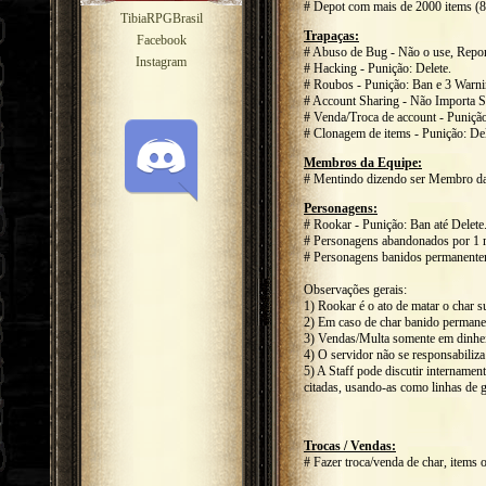
# Depot com mais de 2000 items (8
TibiaRPGBrasil
Trapaças:
Facebook
# Abuso de Bug - Não o use, Repor
Instagram
# Hacking - Punição: Delete.
# Roubos - Punição: Ban e 3 Warnin
# Account Sharing - Não Importa S
# Venda/Troca de account - Punição
# Clonagem de items - Punição: De
Membros da Equipe:
# Mentindo dizendo ser Membro da
Personagens:
# Rookar - Punição: Ban até Delete
# Personagens abandonados por 1 m
# Personagens banidos permanentem
Observações gerais:
1) Rookar é o ato de matar o char s
2) Em caso de char banido permanen
3) Vendas/Multa somente em dinhei
4) O servidor não se responsabiliz
5) A Staff pode discutir internamen
citadas, usando-as como linhas de 
Trocas / Vendas:
# Fazer troca/venda de char, items o