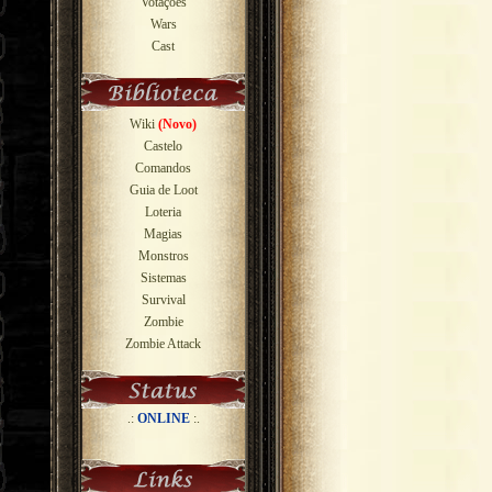
Votações
Wars
Cast
Wiki
(Novo)
Castelo
Comandos
Guia de Loot
Loteria
Magias
Monstros
Sistemas
Survival
Zombie
Zombie Attack
.:
ONLINE
:.