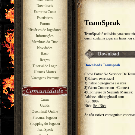
Downloads
Entrar na Conta
Estatísticas
TeamSpeak
Forum
Histórico de Jogadores
TeamSpeak é utilitário para comun
Informações
quem costuma jogar em times, ou s
Membros do Time
Novidades
Download
Rank
Regras
Downloads Teamspeak
Tutorial de Login
Ultimas Mortes
Como Entrar No Servidor De Team
Vantagens Premmy
1)
Baixe o executavel
3)
Instale o programa e o abra
3)
Vá em Connection->Connect
4)
Configure da Seguinte Maneira:
Address: tibiarpgbrasil.com
Casas
Port: 9987
Guilds
Nick:
Seu Nick
Quem Está Online
Se não estiver conseguinto conect
Procurar Jogador
Shopping do Jogador
TeamSpeak