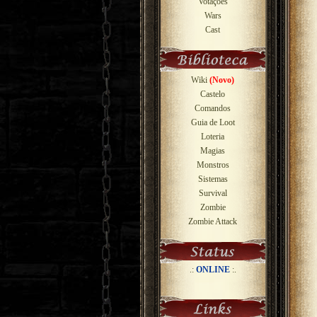
Votações
Wars
Cast
Wiki
(Novo)
Castelo
Comandos
Guia de Loot
Loteria
Magias
Monstros
Sistemas
Survival
Zombie
Zombie Attack
.:
ONLINE
:.