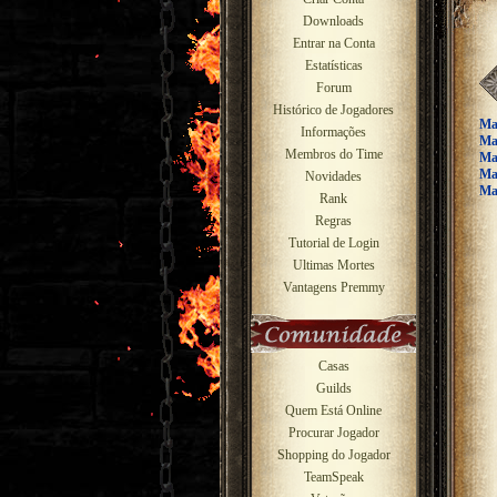
Downloads
Entrar na Conta
Estatísticas
Forum
Histórico de Jogadores
Ma
Informações
Ma
Membros do Time
Ma
Ma
Novidades
Ma
Rank
Regras
Tutorial de Login
Ultimas Mortes
Vantagens Premmy
Casas
Guilds
Quem Está Online
Procurar Jogador
Shopping do Jogador
TeamSpeak